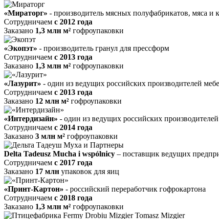
«Мираторг»
- производитель мясных полуфабрикатов, мяса и 
Сотрудничаем
c 2012 года
Заказано
1,3 млн м²
гофроупаковки
«Экопэт»
- производитель гранул для прессформ
Сотрудничаем
c 2013 года
Заказано
1,3 млн м²
гофроупаковки
«Лазурит»
- один из ведущих российских производителей меб
Сотрудничаем
c 2013 года
Заказано
12 млн м²
гофроупаковки
«Интердизайн»
- один из ведущих российских производителей
Сотрудничаем
c 2014 года
Заказано
3 млн м²
гофроупаковки
Delta Tadeusz Mucha i wspólnicy
– поставщик ведущих предпри
Сотрудничаем
c 2017 года
Заказано
17 млн
упаковок для яиц
«Принт-Картон»
- российский переработчик гофрокартона
Сотрудничаем
c 2018 года
Заказано
1,3 млн м²
гофроупаковки