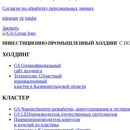
Согласие на обработку персональных данных
telegram
vk
rutube
Закрыть
ИНВЕСТИЦИОННО-ПРОМЫШЛЕННЫЙ ХОЛДИНГ
С П
ХОЛДИНГ
GS Group
официальный
сайт холдинга
Технополис GS
частный
инновационный
кластер в Калининградской области
КЛАСТЕР
GS Nanotech
центр разработки, корпусирования и тестир
GS LED
производитель отечественных светодиодов
Пранкор
производитель корпусов
и изделий из пластика
и металла в Калининградской области